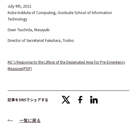
July 9th, 2021
Kobe Institute of Computing, Graduate School of Information
Technology
Dean Tsuchida, Masayuki
Director of Secretariat Fukuhara, Toshio
KIC’s Response to the Lifting of the Designated Area for Pre-Emergency
Measures(PDF)
x
facebook
linkedin
記事をSNSでシェアする
一覧に戻る