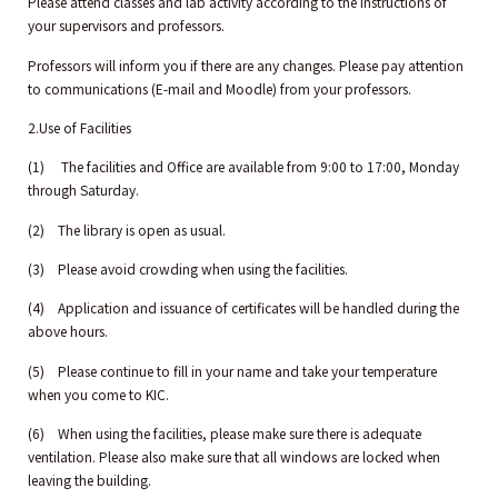
Please attend classes and lab activity according to the instructions of
your supervisors and professors.
Professors will inform you if there are any changes. Please pay attention
to communications (E-mail and Moodle) from your professors.
2.Use of Facilities
(1) The facilities and Office are available from 9:00 to 17:00, Monday
through Saturday.
(2) The library is open as usual.
(3) Please avoid crowding when using the facilities.
(4) Application and issuance of certificates will be handled during the
above hours.
(5) Please continue to fill in your name and take your temperature
when you come to KIC.
(6) When using the facilities, please make sure there is adequate
ventilation. Please also make sure that all windows are locked when
leaving the building.