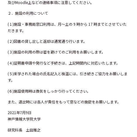
及びMoodle上などの連絡事項に注意してください。
２．施設の利用について
(１)施設・事務局窓口利用は、月～土の 9 時から 17 時までとさせていた
だきます。
(２)図書の貸し出しと返却は通常通り行います。
(３)施設の利用の際は密を避けてのご利用をお願いします。
(４)証明書申請や発行など手続きは、上記時間内に対応いたします。
(５)来学された場合の氏名記入と検温には、引き続きご協力をお願いしま
す。
(６)施設使用時は換気をしっかり行ってください。
また、退出時には各人が責任をもって窓などの施錠をお願いします。
2021年7月9日
神戸情報大学院大学
研究科長 土田雅之