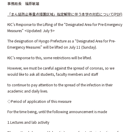
事務局長 福原敏雄
「まん延防止等重点措置区域」指定解除に伴う本学の対応について(PDF)
KIC’s Response to the Lifting of the “Designated Area for Pre-Emergency
Measures” <Updated: July 9>
The designation of Hyogo Prefecture as a “Designated Area for Pre-
Emergency Measures” will be lifted on July 11 (Sunday).
KIC’s response to this, some restrictions will be lifted.
However, we must be careful against the spread of coronas, so we
would like to ask all students, faculty members and staff
to continue to pay attention to the spread of the infection in their
academic and daily lives.
◇Period of application of this measure
For the time being, until the following announcement is made
1.Lectures and lab activity