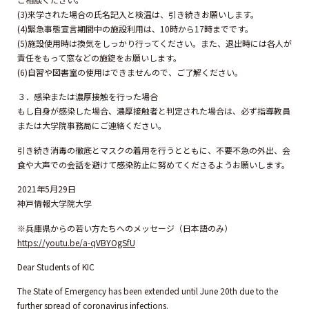
(3)来学された場合の氏名記入と検温は、引き続きお願いします。
(4)緊急事態宣言期間中の施設利用は、10時から17時までです。
(5)施設使用時は換気をしっかり行ってください。また、退出時には各人が
責任をもって窓などの施錠をお願いします。
(6)自習や図書室の使用はできませんので、ご了解ください。
３．感染または濃厚接触を行った場合
もし自身が感染した場合、濃厚接触者と判定された場合は、必ず指導教員
または大学院事務局にご連絡ください。
引き続き消毒の徹底とマスクの着用を行うとともに、不要不急の外出、会
食や大声での会話を避けて感染防止に努めてくださるようお願いします。
2021年5月29日
神戸情報大学院大学
※兵庫県からの若い方たちへのメッセージ（日本語のみ）
https://youtu.be/a-qVBYOgSfU
Dear Students of KIC
The State of Emergency has been extended until June 20th due to the
further spread of coronavirus infections.