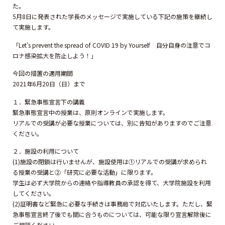
た。
5月8日に発表された学長のメッセージで実施している下記の施策を継続し
て実施します。
「Let’s prevent the spread of COVID 19 by Yourself 自分自身の注意でコ
ロナ感染拡大を防止しよう！」
今回の措置の適用期間
2021年6月20日（日）まで
１．緊急事態宣言下の講義
緊急事態宣言中の授業は、原則オンラインで実施します。
リアルでの受講が必要な授業については、別に告知がありますのでご注意
ください。
２．施設の利用について
(1)施設の閉鎖は行いませんが、施設使用は①リアルでの受講が求められ
る授業の受講と②「研究に必要な活動」に限ります。
学生は必ず大学院からの連絡や指導教員の承認を得て、大学院施設を利用
してください。
(2)証明書など緊急に必要な手続きは事務局で対応いたします。ただし、緊
急事態宣言終了後でも間に合うものについては、可能な限り宣言解除後に
ご相談ください。