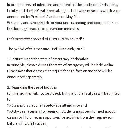
In order to prevent infections and to protect the health of our students,
faculty and staff, KIC will keep taking the following measures which were
announced by President Sumitani on May 8th.
We kindly and strongly ask for your understanding and cooperation in
the thorough practice of prevention measures.
Let’s prevent the spread of COVID 19 by Yourself！
The period of this measure: Until June 20th, 2021
1. Lectures under the state of emergency declaration
In principle, classes during the state of emergency will be held online
Please note that classes that require face-to-face attendance will be
announced separately.
2. Regarding the use of facilities
(1) The facilities will not be closed, but use of the facilities will be limited
to
① Classes that require face-to-face attendance and
② Activities necessary for research. Students must be informed about
classes by KIC or receive approval for activities from their supervisor
before using the facilities.