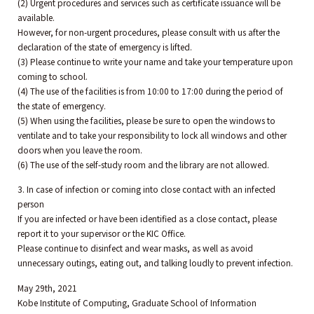
(2) Urgent procedures and services such as certificate issuance will be
available.
However, for non-urgent procedures, please consult with us after the
declaration of the state of emergency is lifted.
(3) Please continue to write your name and take your temperature upon
coming to school.
(4) The use of the facilities is from 10:00 to 17:00 during the period of
the state of emergency.
(5) When using the facilities, please be sure to open the windows to
ventilate and to take your responsibility to lock all windows and other
doors when you leave the room.
(6) The use of the self-study room and the library are not allowed.
3. In case of infection or coming into close contact with an infected
person
If you are infected or have been identified as a close contact, please
report it to your supervisor or the KIC Office.
Please continue to disinfect and wear masks, as well as avoid
unnecessary outings, eating out, and talking loudly to prevent infection.
May 29th, 2021
Kobe Institute of Computing, Graduate School of Information