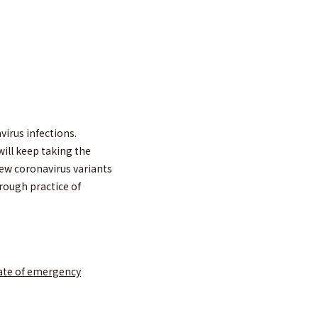
irus infections.
will keep taking the
new coronavirus variants
rough practice of
e of emergency