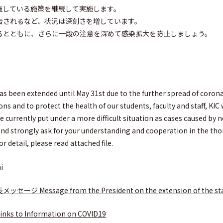
施している施策を継続して実施します。
告されるなど、状況は深刻さを増しています。
るとともに、さらに一段の注意を深めて感染拡大を防止しましょう。
s been extended until May 31st due to the further spread of coronav
ons and to protect the health of our students, faculty and staff, KIC 
 currently put under a more difficult situation as cases caused by 
 and strongly ask for your understanding and cooperation in the tho
 detail, please read attached file.
i
essage from the President on the extension of the stat
o Information on COVID19