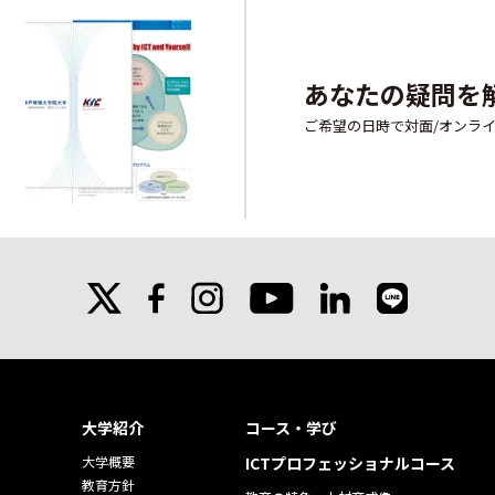
あなたの疑問を
ご希望の日時で対面/オンラ
X
facebook
instagram
linkedin
line
youtube
大学紹介
コース・学び
大学概要
ICTプロフェッショナルコース
教育方針