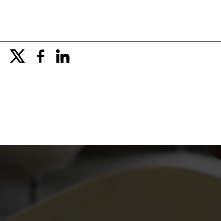
x
facebook
linkedin