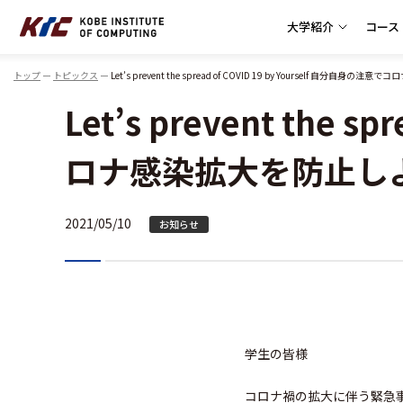
大学紹介
コース
神戸情報大学院大学
トップ
トピックス
Let’s prevent the spread of COVID 19 by Yourself 自
Let’s prevent the 
ロナ感染拡大を防止しよ
2021/05/10
お知らせ
学生の皆様
コロナ禍の拡大に伴う緊急事態