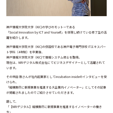
神戸情報大学院大学（KIC)の学びのモットーである
「Social Innovation by ICT and Yourself」を体現し続けている修了生の活
躍を紹介します。
神戸情報大学院大学（KIC)の併設校である神戸電子専門学校 ITエキスパー
ト学科（4年制）を卒業後、
神戸情報大学院大学（KIC)で情報システム修士を取得。
現在は、NRIデジタル株式会社にてビジネスデザイナーとして活躍されて
います。
その林田 敦さんが社内起業家としてincubation insideのインタビューを受
けられ、
「縦横無尽に新規事業を推進する大企業内イノベーター」としてその記事
が掲載されましたのでご紹介させていただきます。
題して、
「【NRIデジタル】縦横無尽に新規事業を推進するイノベーターの働き
方」