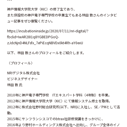
神戸情報大学院大学（KIC）の修了生であり、
また併設校の神戸電子専門学校の卒業生でもある林田 敦さんのインタビ
ュー記事をぜひ御覧ください。
https://incubationinside.jp/2020/07/11/nri-digital/?
fbclid=IwAR28I1q8YGBEDPGoQ-
zJdcNjnD4NLFsfx_7ePiEcqNBVDx0kt4Rh-aY0exU
以下、林田 敦さんのプロフィールをご紹介します。
〈プロフィール〉
NRIデジタル株式会社
ビジネスデザイナー
林田 敦 氏
2010年に神戸電子専門学校 ITエキスパート学科（4年制）を卒業。
2012年に神戸情報大学院大学（KIC）にて情報システム修士を取得。
2012年に株式会社野村総合研究所(以下、NRI)に入社し、SE／PMとして活
動。
2015年にサンフランシスコでのbtrax社研修受講をきっかけに、
2016年より野村ホールディングス株式会社へ出向し、グループ全体のイノ