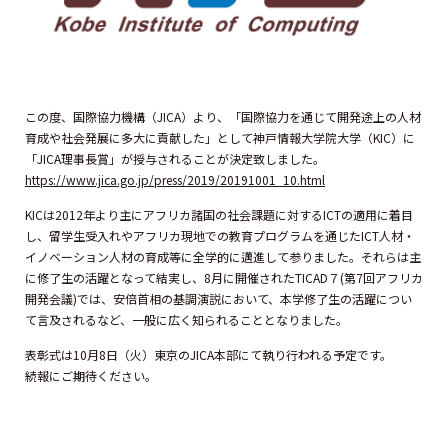
この度、国際協力機構（JICA）より、「国際協力を通じて開発途上の人材
育成や社会発展に多大に貢献した」として神戸情報大学院大学（KIC）に
「JICA理事長賞」が授与されることが決定致しました。
https://www.jica.go.jp/press/2019/20191001_10.html
KICは2012年より主にアフリカ諸国の社会課題に対するICTの適用に着目
し、留学生受入れやアフリカ現地での教育プログラムを通じたICT人材・
イノベーション人材の育成等に全学的に邁進して参りました。それらは主
に修了生の活躍となって結実し、8月に開催されたTICAD７(第7回アフリカ
開発会議)では、安倍首相の基調演説において、本学修了生の活躍につい
て言及されるなど、一般に広く知られることとなりました。
表彰式は10月8日（火）東京のJICA本部にて執り行われる予定です。
続報にご期待ください。