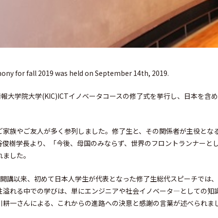
ny for fall 2019 was held on September 14th, 2019.
神戸情報大学院大学(KIC)ICTイノベータコースの修了式を挙行し、日本を
ご家族やご友人が多く参列しました。修了生と、その関係者が主役とな
谷俊樹学長より、「今後、母国のみならず、世界のフロントランナーと
れました。
ース開講以来、初めて日本人学生が代表となった修了生総代スピーチでは
性溢れる中での学びは、単にエンジニアや社会イノベータ―としての知
川耕一さんによる、これからの進路への決意と感謝の言葉が述べられま