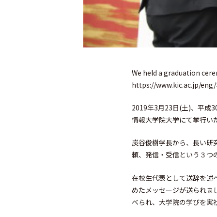
We held a graduation cere
https://www.kic.ac.jp/eng/
2019年3月23日(土)、
情報大学院大学にて挙行い
炭谷俊樹学長から、長い研
頼、発信・受信という３つ
在校生代表として送辞を述
めたメッセージが送られま
べられ、大学院の学びを実