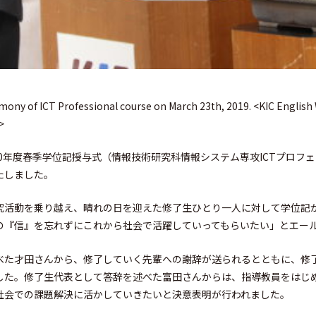
mony of ICT Professional course on March 23th, 2019. <KIC English 
>
平成30年度春季学位記授与式（情報技術研究科情報システム専攻ICTプロ
たしました。
究活動を乗り越え、晴れの日を迎えた修了生ひとり一人に対して学位記
の『信』を忘れずにこれから社会で活躍していってもらいたい」とエー
べた才田さんから、修了していく先輩への謝辞が送られるとともに、修
した。修了生代表として答辞を述べた富田さんからは、指導教員をはじ
社会での課題解決に活かしていきたいと決意表明が行われました。