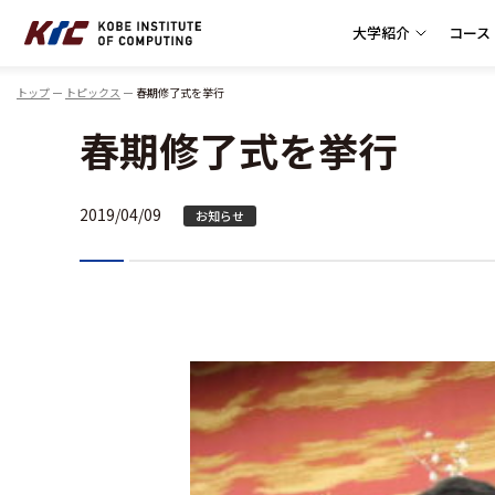
大学紹介
コース
神戸情報大学院大学
トップ
トピックス
春期修了式を挙行
春期修了式を挙行
2019/04/09
お知らせ