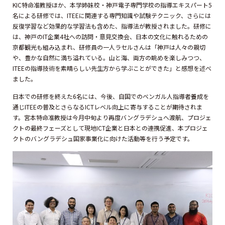
KIC特命准教授ほか、本学姉妹校・神戸電子専門学校の指導エキスパート5
名による研修では、ITEEに関連する専門知識や試験テクニック、さらには
反復学習など効果的な学習法も含めた、指導法が教授されました。研修に
は、神戸のIT企業4社への訪問・意見交換会、日本の文化に触れるための
京都観光も組み込まれ、研修員の一人ラセルさんは「神戸は人々の親切
や、豊かな自然に満ち溢れている。山と海、両方の眺めを楽しみつつ、
ITEEの指導技術を素晴らしい先生方から学ぶことができた」と感想を述べ
ました。
日本での研修を終えた6名には、今後、自国でのベンガル人指導者養成を
通じITEEの普及とさらなるICTレベル向上に寄与することが期待されま
す。宮本特命准教授は今月中旬より再度バングラデシュへ渡航、プロジェ
クトの最終フェーズとして現地ICT企業と日本との連携促進、本プロジェ
クトのバングラデシュ国家事業化に向けた活動等を行う予定です。