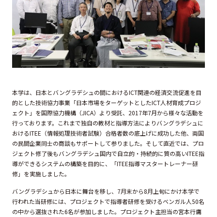
本学は、日本とバングラデシュの間におけるICT関連の経済交流促進を目
的とした技術協力事業「日本市場をターゲットとしたICT人材育成プロジ
ェクト」を国際協力機構（JICA）より受託、2017年7月から様々な活動を
行っております。これまで独自の教材と指導方法によりバングラデシュに
おけるITEE（情報処理技術者試験）合格者数の底上げに成功した他、両国
の民間企業同士の商談もサポートして参りました。そして直近では、プロ
ジェクト修了後もバングラデシュ国内で自立的・持続的に質の高いITEE指
導ができるシステムの構築を目的に、「ITEE指導マスタートレーナー研
修」を実施しました。
バングラデシュから日本に舞台を移し、7月末から8月上旬にかけ本学で
行われた当研修には、プロジェクトで指導者研修を受けるベンガル人50名
の中から選抜された6名が参加しました。プロジェクト主担当の宮本行庸