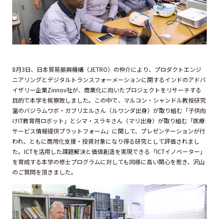
8月3日、日本貿易振興機構（JETRO）の仲介により、プロダクトエンジ
ニアリングとデジタルトランスフォーメーションに関するインドのアドバ
イザリー企業Zinnov社が、商業化に向いたプロジェクトをリサーチする
目的で本学を視察致しました。この中で、マルコン・シャンドル教授研究
室のバジラムワボ・ガブリエルさん（ルワンダ出身）が取り組む「子供向
けIT教育用ロボット」とシマ・スラキさん（マリ出身）が取り組む「医療
サービス情報提供プラットフォーム」に関して、プレゼンテーションが行
われ、ともに商用化支援・投資対象になり得る研究として評価されまし
た。ICTを活用した課題解決と価値創造を実現できる「ICTイノベーター」
を育成する本学の修士プログラムに対しても同様に高い関心を惹き、沢山
のご質問を頂きました。