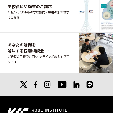
学校資料や願書のご請求
紙版/デジタル版の学校案内・願書の無料請求
はこちら
あなたの疑問を
解決する個別相談会
ご希望の日時で対面/オンライン相談も対応可
能です
X
facebook
instagram
linkedin
line
youtube