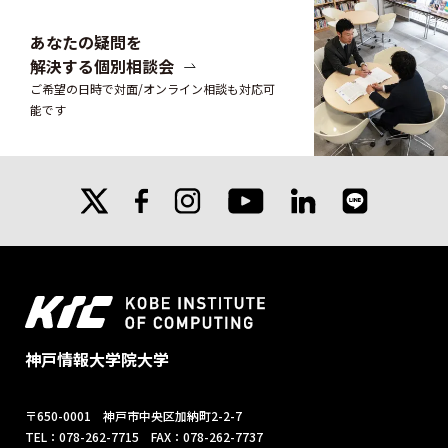
あなたの疑問を
解決する個別相談会
ご希望の日時で対面/オンライン相談も対応可
能です
X
facebook
instagram
linkedin
line
youtube
神戸情報大学院大学
〒650-0001 神戸市中央区加納町2-2-7
TEL：078-262-7715 FAX：078-262-7737