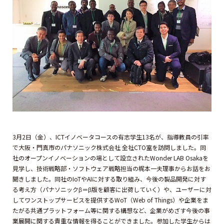
3月2日（金）、ICTイノベータコースの有志学生13名が、指導教員の引率
で大阪・門真市のパナソニック株式会社 全社CTO室を訪問しました。同
社のオープンイノベーションの場として設立されたWonder LAB Osakaを
見学し、技術戦略部・ソフトウェア戦略担当の梶本一夫理事からお話をお
聞きしました。同社のIoTやAIに対する取り組み、今後の製品開発に対す
る考え方（パナソニックβ＝β版を顧客に出荷していく）や、ユーザーに対
してワンストップサービスを提供するWoT（Web of Things）や企業をま
たがる共通プラットフォーム等に関する構想など、企業がめざす今後の事
業展開に関する貴重な情報を得ることができました。参加した学生からは