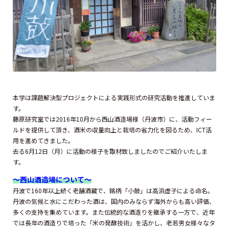
本学は課題解決型プロジェクトによる実践形式の研究活動を推進していま
す。
藤原研究室では2016年10月から西山酒造場様（丹波市）に、活動フィー
ルドを提供して頂き、酒米の収量向上と栽培の省力化を図るため、ICT活
用を進めてきました。
去る6月12日（月）に活動の様子を取材致しましたのでご紹介いたしま
す。
～西山酒造場について～
丹波で160年以上続く老舗酒蔵で、銘柄「小鼓」は高浜虚子による命名。
丹波の気候と水にこだわった酒は、国内のみならず海外からも高い評価、
多くの支持を集めています。また伝統的な酒造りを継承する一方で、近年
では長年の酒造りで培った「米の発酵技術」を活かし、老若男女様々なタ