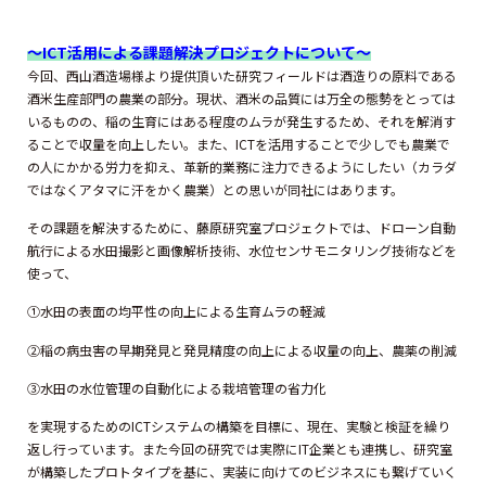
～
ICT
活用による課題解決プロジェクトについて～
今回、西山酒造場様より提供頂いた研究フィールドは酒造りの原料である
酒米生産部門の農業の部分。現状、酒米の品質には万全の態勢をとっては
いるものの、稲の生育にはある程度のムラが発生するため、それを解消す
ることで収量を向上したい。また、ICTを活用することで少しでも農業で
の人にかかる労力を抑え、革新的業務に注力できるようにしたい（カラダ
ではなくアタマに汗をかく農業）との思いが同社にはあります。
その課題を解決するために、藤原研究室プロジェクトでは、ドローン自動
航行による水田撮影と画像解析技術、水位センサモニタリング技術などを
使って、
①水田の表面の均平性の向上による生育ムラの軽減
②稲の病虫害の早期発見と発見精度の向上による収量の向上、農薬の削減
③水田の水位管理の自動化による栽培管理の省力化
を実現するためのICTシステムの構築を目標に、現在、実験と検証を繰り
返し行っています。また今回の研究では実際にIT企業とも連携し、研究室
が構築したプロトタイプを基に、実装に向けてのビジネスにも繋げていく