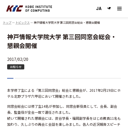
神戸情報大学院大学
トップ
トピックス
神戸情報大学院大学 第三回同窓会総会・懇親会開催
神戸情報大学院大学 第三回同窓会総会・
懇親会開催
2017/02/20
お知らせ
本学修了生による「第三回同窓会」総会と懇親会が、2017年2月19日にホ
テル北野プラザ六甲荘において開催されました。
同窓会総会には修了生14名が参加し、同窓会新役員として、会長、副会
長、監査役が全会一致で選任されました。
続いて開催された懇親会には、炭谷学長・福岡副学長をはじめ教員11名も
加わり、久しぶりの再会と会話を楽しみました。各人の近況報告スピーチ