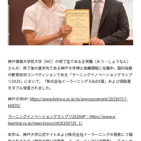
神戸情報大学院大学（KIC）の修了生である王笑難（おう・しょうなん）
さんが、修了後の進学先である神戸大学博士後期課程に在籍中、国内有数
の教育技術コンペティションである「ラーニングイノベーショングランプ
リ2025」において、「株式会社イーラーニング EduDX賞」および奨励賞
をダブル受賞されました。
神戸大学HP:
https://www.kobe-u.ac.jp/ja/announcement/20250717-
66835/
ラーニングイノベーショングランプリ2025HP：https://www.e-
learning.co.jp/news-topics/nt20250725_1/
本件は、神戸大学公式サイトおよび株式会社イーラーニングの発表にて報
告されており（神戸大学公式発表、イーラーニング公式発表）、王さんの