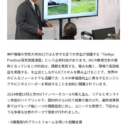
神戸情報大学院大学(KIC)では入学する全ての学生が受講する「Tankyu
Practice/探究実践演習」という必修科目があります。KICの教育方針の根
幹となっているこの科目は、課題を発見する、強みを磨く、現場で仮説検
証を実践する、を土台としながらICTスキルを積み上げることで、世界中
のどんなフィールドでも活躍でき、人々の幸福度向上に寄与するエンジニ
アやビジネスリーダーを育成することを目的に開講されています。
2024年度10月入学のICTイノベータコースの新入生も、リアルとオンライ
ン参加のハイブリッドで、国内外からLIVEで授業が進行され、最終成果発
表ではグループ毎に一つの課題設定に対し、ユニークな発想で、下記のよ
うな多様な分野のテーマで発表が行われました。
・AI駆動型VRプラットフォームを用いた就職支援