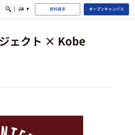
資料請求
オープンキャンパス
JA
検索
ェクト × Kobe