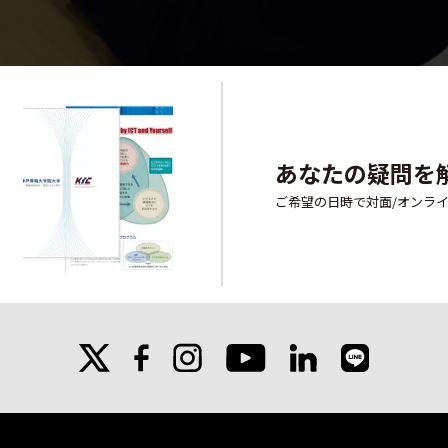
あなたの疑問を
ご希望の日時で対面/オンラ
X
facebook
instagram
linkedin
line
youtube