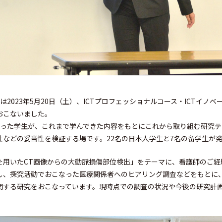
は2023年5月20日（土）、ICTプロフェッショナルコース・ICTイノ
おこないました。
なった学生が、これまで学んできた内容をもとにこれから取り組む研究テ
性などの妥当性を検証する場です。22名の日本人学生と7名の留学生が
を用いたCT画像からの大動脈損傷部位検出」をテーマに、看護師のご経
し、探究活動でおこなった医療関係者へのヒアリング調査などをもとに、
関する研究をおこなっています。現時点での調査の状況や今後の研究計