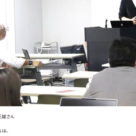
王越さん
らは、