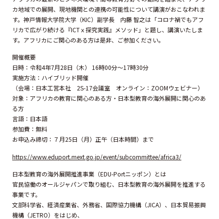
カ地域での展開、現地機関との連携の可能性について講演がおこなわれま
す。神戸情報大学院大学（KIC）副学長 内藤 智之は「コロナ禍でもアフ
リカで広がり続ける『ICTｘ探究実践』メソッド」と題し、講演いたしま
す。アフリカにご関心のある方は是非、ご参加ください。
開催概要
日時：令和4年7月28日（木） 16時00分～17時30分
実施方法：ハイブリッド開催
（会場：日本工営本社 2S-17会議室 オンライン：ZOOMウェビナー）
対象：アフリカの教育に関心のある方・日本型教育の海外展開に関心のあ
る方
言語：日本語
参加費：無料
お申込み締切：７月25日（月）正午（日本時間）まで
https://www.eduport.mext.go.jp/event/subcommittee/africa3/
日本型教育の海外展開推進事業（EDU-Portニッポン）とは
官民協働のオールジャパンで取り組む、日本型教育の海外展開を推進する
事業です。
文部科学省、経済産業省、外務省、国際協力機構（JICA）、日本貿易振興
機構（JETRO）をはじめ、