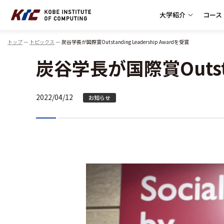
大学紹介
コース
神戸情報大学院大学
トップ
トピックス
炭谷学長が国際賞Outstanding Leadership Awardを受賞
炭谷学長が国際賞Outstan
2022/04/12
お知らせ