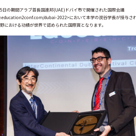
～25日の期間アラブ首長国連邦(UAE)ドバイ市で開催された国際会議
://www.education2conf.com/dubai-2022>において本学の炭谷学
分野における功績が世界で認められた国際賞となります。