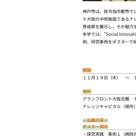
神戸市は、政令指令都市で
ト大阪の中核施設であるナ
育成果を展示し、その魅力を
本学では、”Social Inno
例、研究事例をポスターで紹
期間
１１月１９日（木） ～ 
場所
グランフロント大阪北館 ナレ
ナレッジキャピタル（場
＜出展内容＞
ポスター掲示
・探究実践 事例１（病院