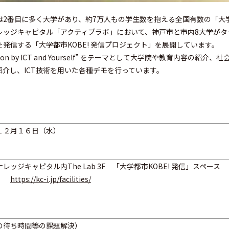
は2番目に多く大学があり、約7万人もの学生数を抱える全国有数の「大
レッジキャピタル「アクティブラボ」において、神戸市と市内8大学がタ
発信する「大学都市KOBE! 発信プロジェクト」を展開しています。
vation by ICT and Yourself” をテーマとして大学院や教育内容の紹
介し、ICT技術を用いた各種デモを行っています。
１２月１６日（水）
ッジキャピタル内The Lab 3F 「大学都市KOBE! 発信」スペース
所）
https://kc-i.jp/facilities/
の待ち時間等の課題解決）