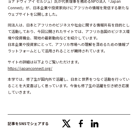
ョナ ドヴィ アイ セルジュ）氏が代表理事を務めるNPO法人「Japan
Connect」が、日本企業や投資家向けにアフリカの情報を発信する新たな
ウェブサイトを公開しました。
同法人は、日本とアフリカのビジネスや社会に関する情報共有を目的とし
て活動しており、今回公開されたサイトでは、アフリカ各国のビジネス環
境や投資機会、現地の最新動向などを紹介しています。
日本企業や投資家にとって、アフリカ市場への理解を深めるための情報プ
ラットフォームとして活用されることが期待されています。
サイトの詳細は以下よりご覧いただけます。
https://japanconnect.org/
本学では、修了生が国内外で活躍し、日本と世界をつなぐ活動を行ってい
ることを大変喜ばしく思っています。今後も修了生の活躍を引き続き応援
していきます。
x
facebook
linkedin
記事をSNSでシェアする