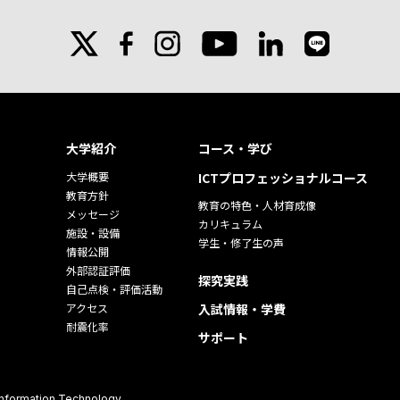
X
facebook
instagram
linkedin
line
youtube
大学紹介
コース・学び
大学概要
ICTプロフェッショナルコース
教育方針
教育の特色・人材育成像
メッセージ
カリキュラム
施設・設備
学生・修了生の声
情報公開
外部認証評価
探究実践
自己点検・評価活動
アクセス
入試情報・学費
耐震化率
サポート
 Information Technology