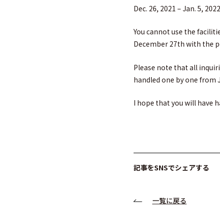
Dec. 26, 2021 – Jan. 5, 202
You cannot use the faciliti
December 27th with the per
Please note that all inqui
handled one by one from J
I hope that you will have 
記事をSNSでシェアする
一覧に戻る