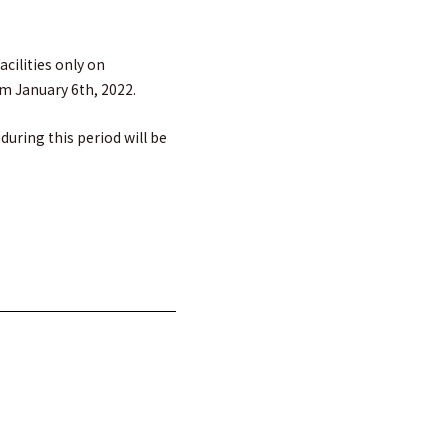
acilities only on
om January 6th, 2022.
during this period will be