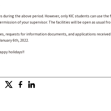
2
es during the above period. However, only KIC students can use the f
mission of your supervisor. The facilities will be open as usual fr
ries, requests for information documents, and applications received 
anuary 6th, 2022.
happy holidays!!
x
facebook
linkedin