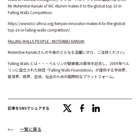
Mr. Mutembei Kariuki of KIC Alumni makes it to the global top 10 In
Falling Walls Competition.
https://www.tcc-africa.org/kenyan-innovator-makes-it-to-the-global-
top-10-in-falling-walls-competition/
FALLING WALLS PEOPLE : MUTEMBEI KARIUKI
Mutembei Kariukiさんの今後のさらなる活躍にぜひ、ご注目ください。
Falling Walls とは・・・ベルリンの壁崩壊20周年を記念し、2009年ベル
リンに設立された財団「Falling Walls Foundation」が提供する学術界、
経済界、政界、芸術、社会のための国際的なプラットフォーム。
x
facebook
linkedin
記事をSNSでシェアする
一覧に戻る